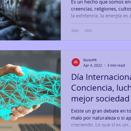
Es un hecho que somos ene
creencias, religiones, cul
la existencia, la energía es a
RoninPR
Apr 4, 2022
3 min read
Día Internaciona
Conciencia, luc
mejor sociedad
la paz
Existe un gran debate en torno a si el ser
malo por naturaleza o si a
creciendo. Lo que sí es un..