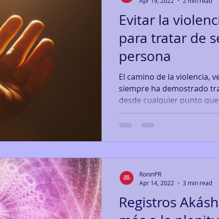
Apr 19, 2022
2 min read
Evitar la violen
para tratar de 
persona
El camino de la violencia,
siempre ha demostrado tra
desde cualquier punto que s
RoninPR
Apr 14, 2022
3 min read
Registros Akásh