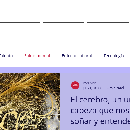
WHAT
WHERE
CLIENTS
Talento
Salud mental
Entorno laboral
Tecnología
upo Ronin
RoninPR
Jul 21, 2022
3 min read
El cerebro, un u
cabeza que nos l
soñar y entende