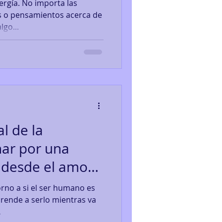
rgía. No importa las
tos o pensamientos acerca de
lgo...
l de la
har por una
 desde el amor y
 humano es
prende a serlo mientras va
.