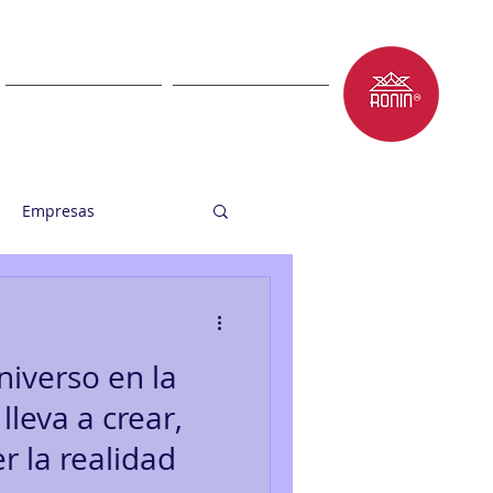
LET'S TALK
BLOG
Empresas
niverso en la
leva a crear,
r la realidad