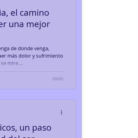
cia, el camino
ser una mejor
 venga de donde venga,
er más dolor y sufrimiento
e mire....
icos, un paso