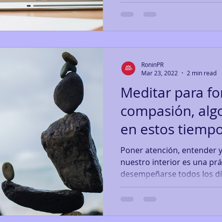
RoninPR
Mar 23, 2022
2 min read
Meditar para for
compasión, alg
en estos tiemp
Poner atención, entender y
nuestro interior es una pr
desempeñarse todos los día