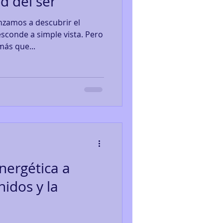
d del ser
amos a descubrir el
sconde a simple vista. Pero
más que...
nergética a
nidos y la