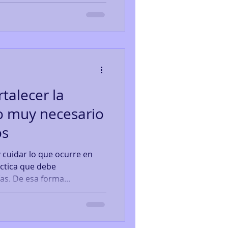
talecer la
o muy necesario
os
 cuidar lo que ocurre en
áctica que debe
s. De esa forma...