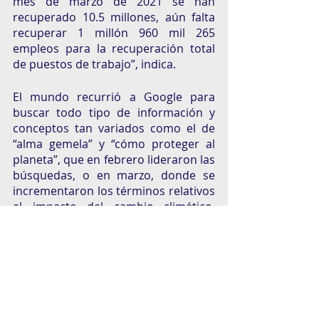
mes de marzo de 2021 se han 
recuperado 10.5 millones, aún falta 
recuperar 1 millón 960 mil 265 
empleos para la recuperación total 
de puestos de trabajo”, indica.
El mundo recurrió a Google para 
buscar todo tipo de información y 
conceptos tan variados como el de 
“alma gemela” y “cómo proteger al 
planeta”, que en febrero lideraron las 
búsquedas, o en marzo, donde se 
incrementaron los términos relativos 
al impacto del cambio climático. 
También hubo búsquedas sobre 
positividad corporal o mercurio 
retrógrado, dos de los conceptos 
más requeridos. Estos ejemplos en la 
variedad de las búsquedas nos 
hablan más que nunca de la inmensa 
diversidad que existe en nuestro 