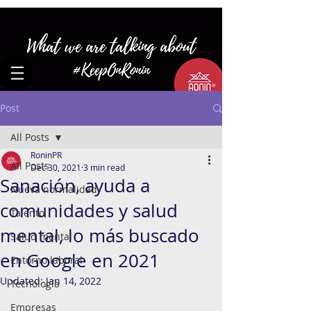
Post
All Posts
RoninPR
All Posts
Dec 30, 2021
3 min read
Sanación, ayuda a
Nueva normalidad
comunidades y salud
Talento
mental, lo más buscado
Salud mental
en Google en 2021
Entorno laboral
Updated:
Jan 14, 2022
Tecnología
Empresas