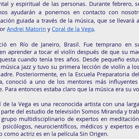
tal y espiritual de las personas. Durante febrero, s
nos ayudarán a ponernos en contacto con nosotr
ción guiada a través de la música, que se llevará a
or 
Andrei Matorin
 y 
Coral de la Vega
.
ció en Río de Janeiro, Brasil. Fue temprano en su
en aprender a tocar el violín después de que su madr
questa cuando tenía tres años. Desde pequeño estuv
 música jazz y tuvo su primera lección de violín a los
dre. Posteriormente, en la Escuela Preparatoria del
a, conoció a uno de los mentores más influyentes d
re. Para entonces estaba claro que la música era su v
l de la Vega es una reconocida artista con una larga 
Es parte del estudio de televisión Somos Miranda y tra
grupo multidisciplinario de expertos en meditación,
 psicólogos, neurocientíficos, médicos y expertos en
 como actriz es en la película Sin Origen.  