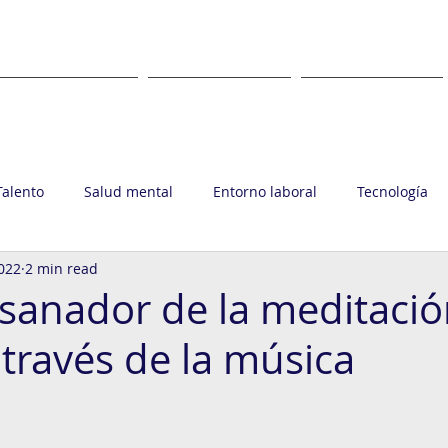
WHAT
WHERE
CLIENTS
Talento
Salud mental
Entorno laboral
Tecnología
2022
2 min read
upo Ronin
 sanador de la meditaci
 través de la música