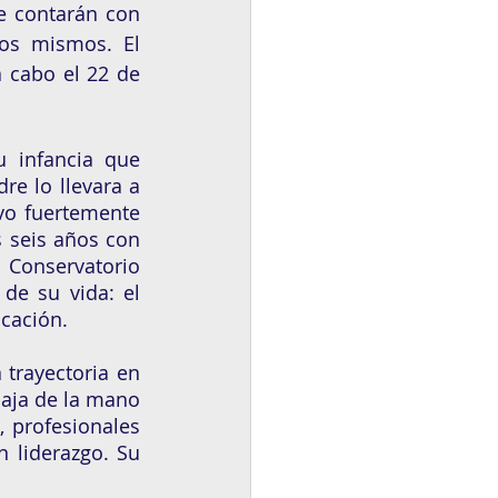
e contarán con 
os mismos. El 
 cabo el 22 de 
 infancia que 
e lo llevara a 
o fuertemente 
 seis años con 
 Conservatorio 
e su vida: el 
ocación.
trayectoria en 
baja de la mano 
 profesionales 
 liderazgo. Su 