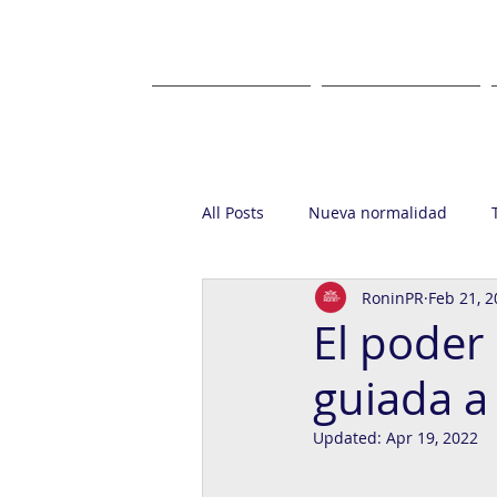
HOME
ABOUT US
All Posts
Nueva normalidad
RoninPR
Feb 21, 
Startup
Casa Ronin
Gr
El poder
guiada a
Updated:
Apr 19, 2022