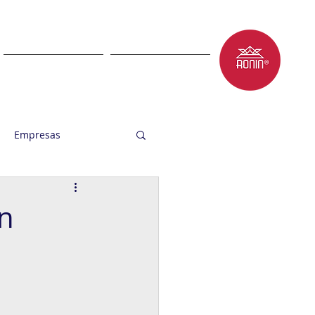
LET'S TALK
BLOG
Empresas
ón