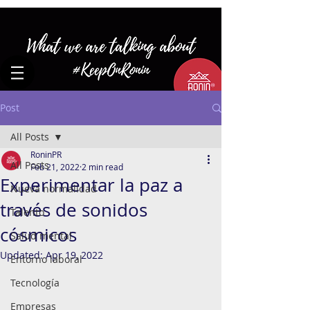
Post
All Posts
RoninPR
All Posts
Feb 21, 2022
2 min read
Experimentar la paz a
Nueva normalidad
través de sonidos
Talento
cósmicos
Salud mental
Updated:
Apr 19, 2022
Entorno laboral
Tecnología
Empresas