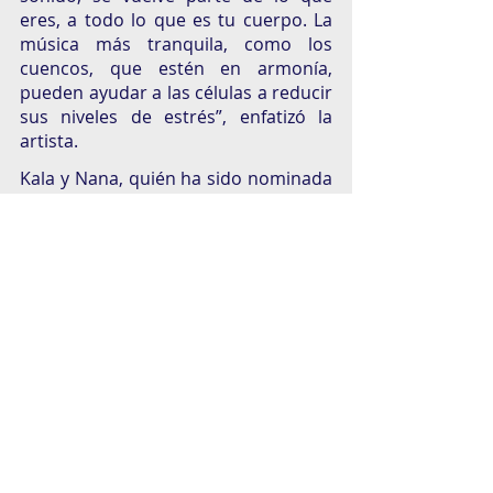
eres, a todo lo que es tu cuerpo. La 
música más tranquila, como los 
cuencos, que estén en armonía, 
pueden ayudar a las células a reducir 
sus niveles de estrés”, enfatizó la 
artista. 
Kala y Nana, quién ha sido nominada 
a los Latin Grammy en dos 
ocasiones, tienen más de 10 años de 
experiencia en la música y un año 
trabajando a través de los cuencos 
de cristal de cuarzo y la meditación. 
Casa Ronin
espiritual
paz
cuencos
Salud mental
Casa Ronin