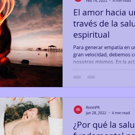
Feb 14, 2022
4 min read
El amor hacia 
través de la sa
espiritual
Para generar empatía en 
gran velocidad, debemos
nosotros mismos. En la act
RoninPR
Jan 28, 2022
4 min read
¿Por qué la sal