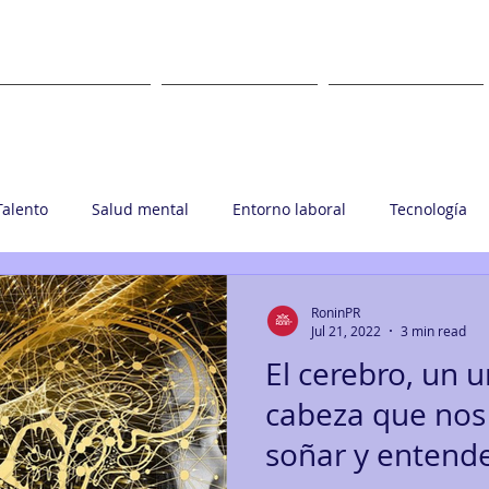
WHAT
WHERE
CLIENTS
Talento
Salud mental
Entorno laboral
Tecnología
upo Ronin
RoninPR
Jul 21, 2022
3 min read
El cerebro, un u
cabeza que nos l
soñar y entende