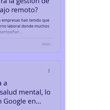
a la gestión de
bajo remoto?
as empresas han tenido que
orno laboral donde muchos
esempeñan...
a a
salud mental, lo
 Google en