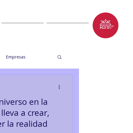
LET'S TALK
BLOG
Empresas
niverso en la
leva a crear,
r la realidad