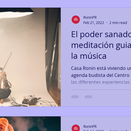
RoninPR
Feb 21, 2022
2 min read
El poder sanado
meditación guia
la música
Casa Ronin está viviendo un importante cambio con la
agenda budista del Centro
las diferentes experiencias.
RoninPR