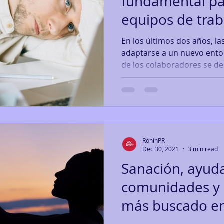
fundamental par
equipos de tra
En los últimos dos años, l
adaptarse a un nuevo ent
de los colaboradores se d
RoninPR
Dec 30, 2021
3 min read
Sanación, ayud
comunidades y 
más buscado en