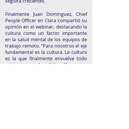
seguirá creciendo. 
Finalmente Juan Domínguez, Chief 
People Officer en Clara compartió su 
opinión en el webinar, destacando la 
cultura como un factor importante 
en la salud mental de los equipos de 
trabajo remoto. “Para nosotros el eje 
fundamental es la cultura. La cultura 
es la que finalmente envuelve todo 
esto que se ha dicho. Y en esa 
cultura, nosotros apoyamos el 
liderazgo sobre una cultura basada, 
primero en la claridad, una 
transparencia absoluta, donde la 
agenda del CEO está visible para toda 
la organización… Segundo, 
necesitamos devolverle la propiedad 
de su trabajo a la gente, cuando te 
sientes dueño de la empresa, dueño 
de tu trabajo se quita ese proceso de 