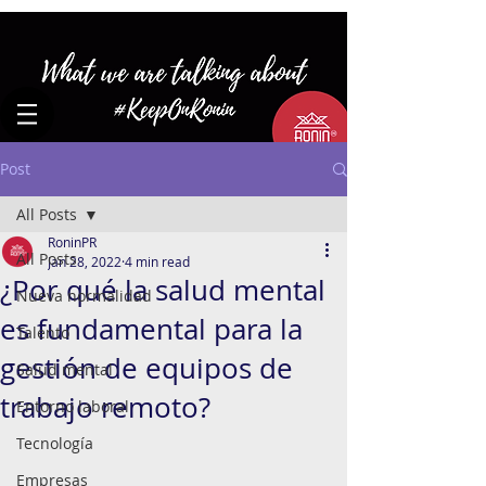
Post
All Posts
RoninPR
All Posts
Jan 28, 2022
4 min read
¿Por qué la salud mental
Nueva normalidad
es fundamental para la
Talento
gestión de equipos de
Salud mental
trabajo remoto?
Entorno laboral
Tecnología
Empresas