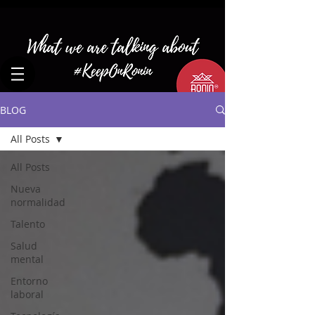
BLOG
All Posts
All Posts
Nueva
normalidad
Talento
Salud
mental
Entorno
laboral