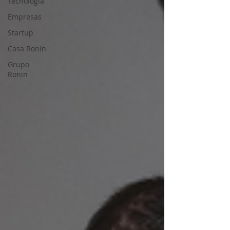
Tecnología
Empresas
Startup
Casa Ronin
Grupo
Ronin