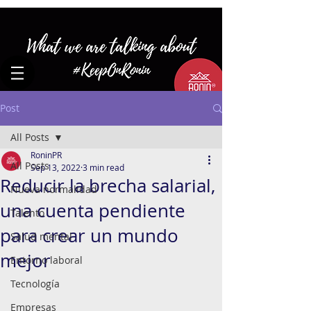
Post
All Posts
RoninPR
All Posts
Sep 13, 2022
3 min read
Reducir la brecha salarial,
Nueva normalidad
una cuenta pendiente
Talento
para crear un mundo
Salud mental
mejor
Entorno laboral
Tecnología
Empresas