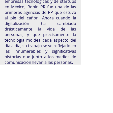
empresas tecnológicas y de startups 
en México, Ronin PR fue una de las 
primeras agencias de RP que estuvo 
al pie del cañón. Ahora cuando la 
digitalización ha cambiado 
drásticamente la vida de las 
personas, y que precisamente la 
tecnología moldea cada aspecto del 
día a día, su trabajo se ve reflejado en 
las innumerables y significativas 
historias que junto a los medios de 
comunicación llevan a las personas. 
Dos ejemplos son muestra del 
trabajo de quienes colaboran en 
Ronin PR: 
Clara
 y 
Yaydoo
, ambas 
empresas son parte de la revolución 
digital y tecnológica que se está 
gestando en el mundo y pertenecen 
al selecto grupo de unicornios. No 
habría espacio ni tiempo para hablar 