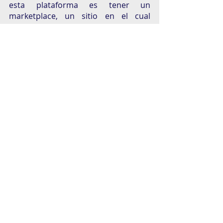
esta plataforma es tener un 
marketplace, un sitio en el cual 
puedas comercializar o transaccionar 
los NFT y que realmente puedas 
establecer las reglas de negocio de 
cómo los quieres comercializar, 
regalar. Lo que le estamos dando al 
cliente, es una plataforma 
personalizada tanto en la imagen del 
sitio como en las reglas del negocio”, 
dijo Raúl Ramírez, Managing Partner.
El arte es sumamente subjetivo, para 
algunos una obra puede valer 
millones de dólares, mientras que 
para otros no vale ni unos centavos. 
Pero eso es lo mágico de ese mundo 
y ahora con la tecnología como 
principal plataforma, muchos podrán 
soñar en poner a la venta sus más 