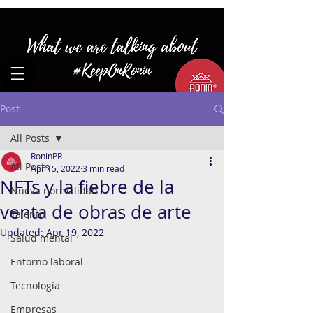
Post
All Posts
RoninPR
All Posts
Apr 15, 2022
3 min read
NFTs y la fiebre de la
Nueva normalidad
venta de obras de arte
Talento
Updated:
Apr 19, 2022
Salud mental
Entorno laboral
Tecnología
Empresas