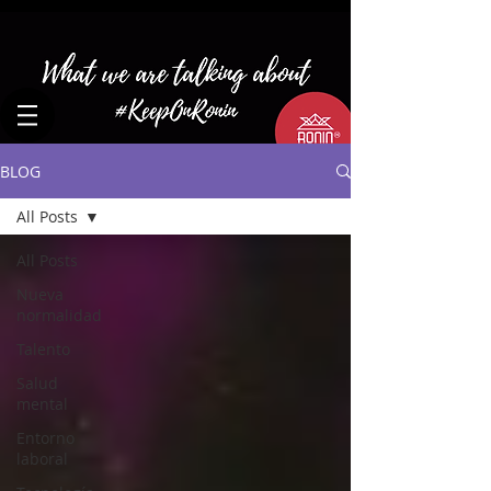
BLOG
All Posts
All Posts
Nueva
normalidad
Talento
Salud
mental
Entorno
laboral