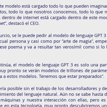
te modelo está cargado todo lo que pueden imaginars
os, todo lo que nosotros conocemos, todo lo que no
dentro de internet está cargado dentro de este mode
net”, destacó el CEO. 
rcio, se le puede pedir al modelo de lenguaje GPT 3 
ual persona y casi como por “arte de magia”, empe
r ese poema y va a resultar tan verosímil como si lo h
tinúa, el modelo de lenguaje GPT 3 es solo una part
uy pronto se verán modelos de trillones de parámetr
ia a estos modelos. Tenemos que estar preparados”. 
ría posible sin el trabajo de los desarrolladores y d
imiento del lenguaje natural. Aún no se sabe hasta dó
 máquinas y nuestra interacción con ellas, pero es
e en esta tecnología, muy pronto descubriremos una