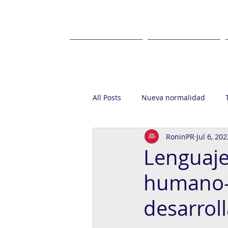
HOME
ABOUT US
All Posts
Nueva normalidad
RoninPR
Jul 6, 202
Startup
Casa Ronin
Gr
Lenguaje
humano-
desarrol