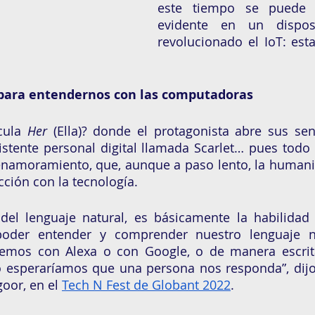
este tiempo se puede 
evidente en un dispos
revolucionado el IoT: es
para entendernos con las computadoras 
cula 
Her
 (Ella)? donde el protagonista abre sus sen
tente personal digital llamada Scarlet… pues todo p
enamoramiento, que, aunque a paso lento, la humanid
cción con la tecnología. 
del lenguaje natural, es básicamente la habilidad 
der entender y comprender nuestro lenguaje nat
mos con Alexa o con Google, o de manera escrita
esperaríamos que una persona nos responda”, dijo T
oor, en el 
Tech N Fest de Globant 2022
. 