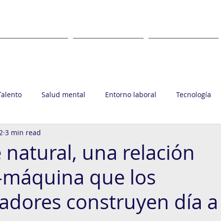
WHAT
WHERE
CLIENTS
Talento
Salud mental
Entorno laboral
Tecnología
2
3 min read
upo Ronin
 natural, una relación
máquina que los
ladores construyen día a