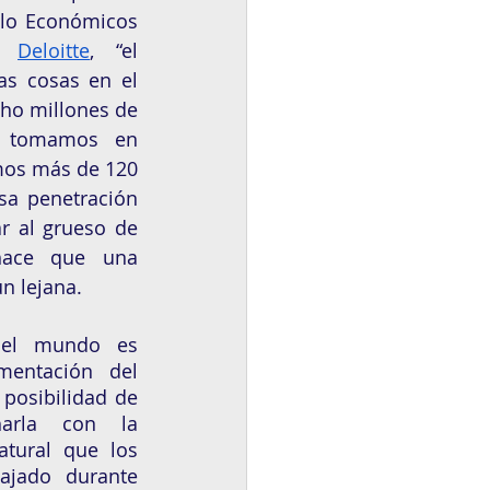
llo Económicos 
r 
Deloitte
, “el 
as cosas en el 
ho millones de 
i tomamos en 
os más de 120 
sa penetración 
r al grueso de 
hace que una 
n lejana.
el mundo es 
mentación del 
 posibilidad de 
arla con la 
atural que los 
ajado durante 