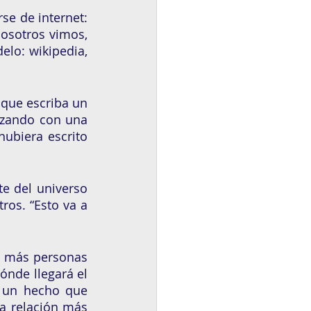
e de internet: 
sotros vimos, 
lo: wikipedia, 
que escriba un 
zando con una 
ubiera escrito 
e del universo 
os. “Esto va a 
e más personas 
nde llegará el 
 un hecho que 
 relación más 