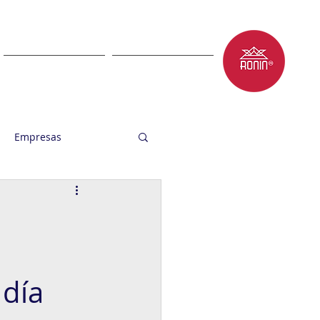
LET'S TALK
BLOG
Empresas
 día