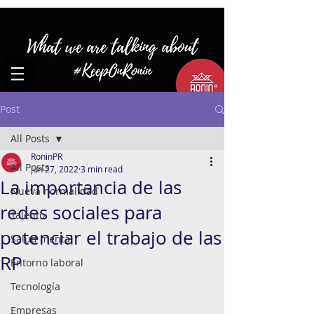
Post
All Posts
RoninPR
All Posts
Jun 27, 2022
3 min read
La importancia de las
Nueva normalidad
redes sociales para
Talento
potenciar el trabajo de las
Salud mental
RP
Entorno laboral
Tecnología
Empresas