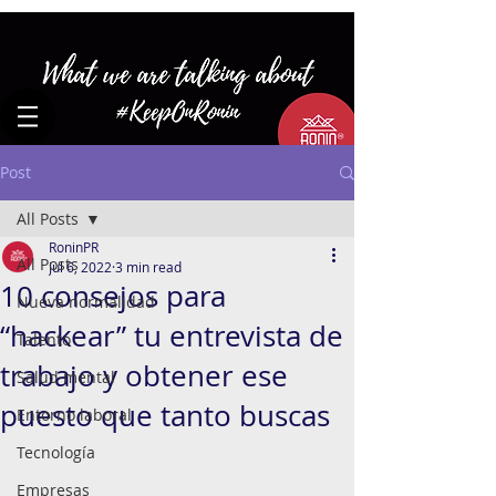
Post
All Posts
RoninPR
All Posts
Jul 6, 2022
3 min read
10 consejos para
Nueva normalidad
“hackear” tu entrevista de
Talento
trabajo y obtener ese
Salud mental
puesto que tanto buscas
Entorno laboral
Tecnología
Empresas