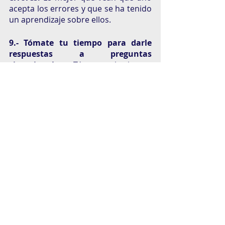
acepta los errores y que se ha tenido 
un aprendizaje sobre ellos.
9.- Tómate tu tiempo para darle 
respuestas a preguntas 
situacionales: 
Tómate el tiempo 
para responder con calma a las 
preguntas situacionales. Los 
reclutadores quieren saber qué 
problemas se han tenido y cómo se 
llega a una solución.  
10.-Pregunta sin control: 
Esto 
demostrará tu interés sobre el 
trabajo y podrías hacer match con el 
reclutador.
Los reclutadores analizarán los datos 
y la información de todos los 
postulantes, además se tomarán su 