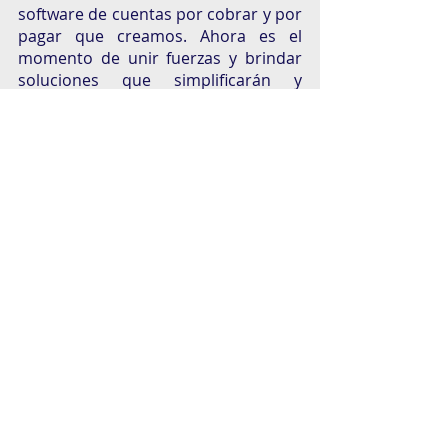
software de cuentas por cobrar y por 
pagar que creamos. Ahora es el 
momento de unir fuerzas y brindar 
soluciones que simplificarán y 
digitalizarán el comercio entre 
Estados Unidos y México, 
desbloqueando inmensas 
oportunidades para automatizar el 
financiamiento de la cadena de 
suministro a través de las 
importaciones y exportaciones en 
uno de los corredores comerciales 
más activos a nivel mundial", 
mencionó Sergio Almaguer, CEO de 
Yaydoo.
Cuando lo que mueve a una mente 
creativa es la pasión por desarrollar 
una idea y volverla una realidad, el 
resultado es un proyecto que 