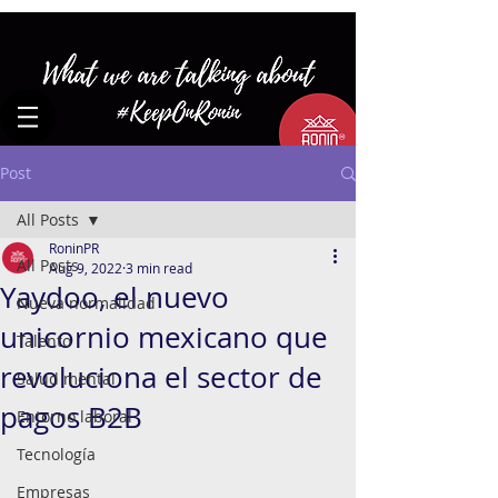
Post
All Posts
RoninPR
All Posts
Aug 9, 2022
3 min read
Yaydoo, el nuevo
Nueva normalidad
unicornio mexicano que
Talento
revoluciona el sector de
Salud mental
pagos B2B
Entorno laboral
Tecnología
Empresas