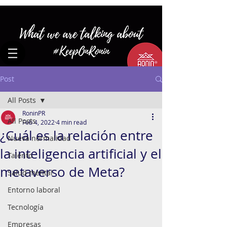
Post
All Posts
RoninPR
All Posts
Feb 4, 2022
4 min read
¿Cuál es la relación entre
Nueva normalidad
la inteligencia artificial y el
Talento
metaverso de Meta?
Salud mental
Entorno laboral
Tecnología
Empresas