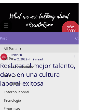
Post
All Posts
RoninPR
All Posts
Mar 2, 2022
4 min read
Reclutar al mejor talento,
Nueva normalidad
clave en una cultura
Talento
laboral exitosa
Salud mental
Entorno laboral
Tecnología
Empresas