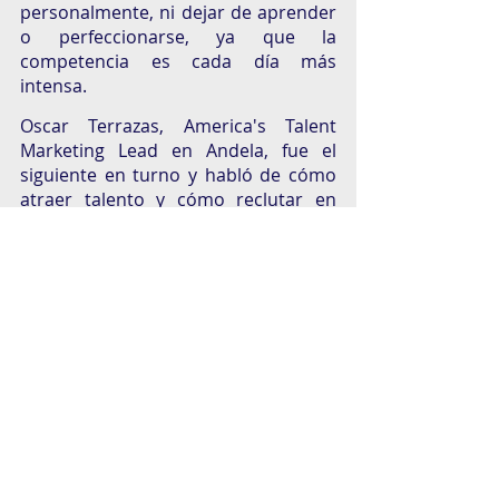
personalmente, ni dejar de aprender 
o perfeccionarse, ya que la 
competencia es cada día más 
intensa. 
Oscar Terrazas, America's Talent 
Marketing Lead en Andela, fue el 
siguiente en turno y habló de cómo 
atraer talento y cómo reclutar en 
nuevos países. Al mismo tiempo tocó 
el tema de cómo ha aumentado la 
competitividad entra las empresas al 
encontrar colaboradores adecuados. 
Terrazas dijo que existe un mayor 
movimiento en la búsqueda y 
contratación de talento en la 
actualidad. Sus razones fueron: 
En 2021, cerca de 11.5 personas 
habían dejado su trabajo. 
Nuevos jugadores como Deel o 