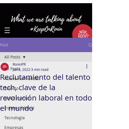
Post
All Posts
RoninPR
All Posts
Jun 6, 2022
3 min read
Reclutamiento del talento
Nueva normalidad
tech, clave de la
Talento
revolución laboral en todo
Salud mental
el mundo
Entorno laboral
Tecnología
Empresas