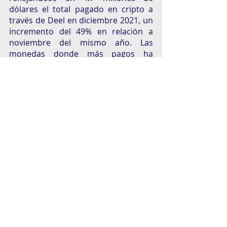
dólares el total pagado en cripto a 
través de Deel en diciembre 2021, un 
incremento del 49% en relación a 
noviembre del mismo año. Las 
monedas donde más pagos ha 
realizado la plataforma son Bitcoin 
con 63%, Ethereum 7%, USDC 7%, 
Solana 2% y Dash 2%. 
“No cabe duda de que los últimos 
años han cambiado el panorama de 
expectativas de todos los 
trabajadores pues estamos 
transicionando de tener algunas 
“ventajas” laborales a la demanda de 
aspectos mundialmente afirmados 
como necesarios. La tecnología ha 
logrado diluir las fronteras, 
ampliando el panorama de 
beneficios y prestaciones a cada 