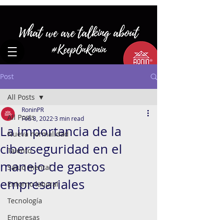
Post
All Posts
RoninPR
All Posts
Feb 8, 2022
3 min read
La importancia de la
Nueva normalidad
ciberseguridad en el
Talento
manejo de gastos
Salud mental
empresariales
Entorno laboral
Tecnología
Empresas