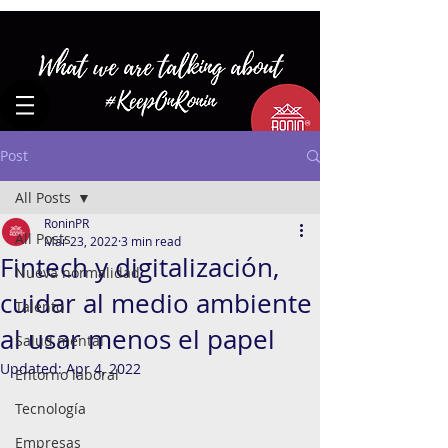
Post
All Posts
RoninPR
All Posts
Mar 23, 2022
3 min read
Fintech y digitalización,
Nueva normalidad
cuidar al medio ambiente
Talento
al usar menos el papel
Salud mental
Updated:
Apr 4, 2022
Entorno laboral
Tecnología
Empresas