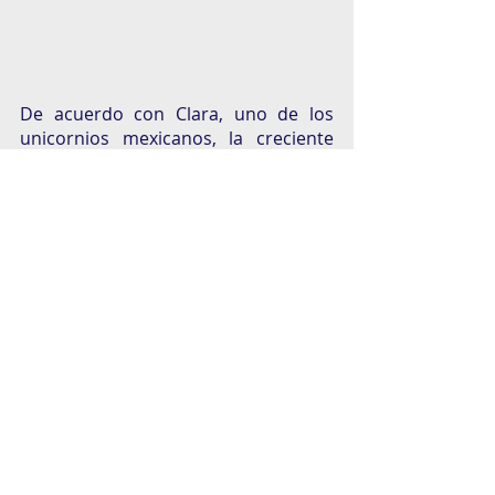
De acuerdo con Clara, uno de los 
unicornios mexicanos, la creciente 
tendencia a la digitalización ha 
llevado a que las empresas tengan 
que adaptar sus procesos a los 
entornos remotos y virtuales para 
eficientar sus actividades y aumentar 
su potencial. Ese proceso de cambio, 
elimina sustancialmente el uso de 
papel de manera  interna y con sus 
clientes. 
Entre más sectores y empresas de la 
economía muden sus productos y 
servicios (en la medida de lo posible) 
a un entorno digital, uno de los 