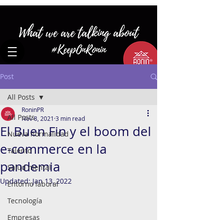
Post
All Posts
RoninPR
All Posts
Nov 8, 2021
3 min read
El Buen Fin y el boom del
Nueva normalidad
e-commerce en la
Talento
pandemia
Salud mental
Updated:
Jan 13, 2022
Entorno laboral
Tecnología
Empresas