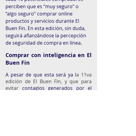
perciben que es “muy seguro” o 
“algo seguro” comprar online 
productos y servicios durante El 
Buen Fin. En esta edición, sin duda, 
seguirá afianzándose la percepción 
de seguridad de compra en línea.
Comprar con inteligencia en El 
Buen Fin
A pesar de que esta será ya l
a 11va 
edición de El Buen Fin, y que para 
evitar
 contagios generados por el 
Covid-19 se extenderá siete días, más 
de la mitad de aquellos no 
interesados en comprar durante esta 
edición consideran que los 
descuentos ofrecidos por las 
empresas participantes no son tan 
atractivos, además de no contar con 