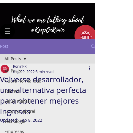
Post
All Posts
RoninPR
All Posts
Aug 29, 2022
3 min read
Volverse desarrollador,
Nueva normalidad
una alternativa perfecta
Talento
para obtener mejores
Salud mental
ingresos
Entorno laboral
Updated:
Sep 8, 2022
Tecnología
Empresas