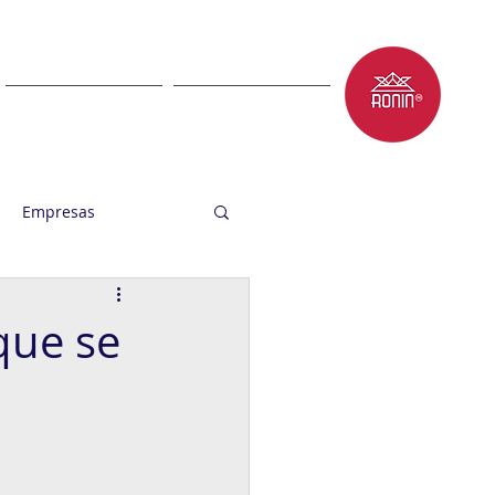
LET'S TALK
BLOG
Empresas
que se