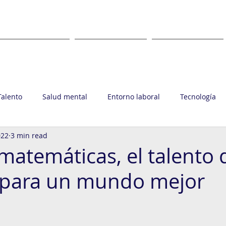
WHAT
WHERE
CLIENTS
Talento
Salud mental
Entorno laboral
Tecnología
022
3 min read
upo Ronin
matemáticas, el talento 
 para un mundo mejor