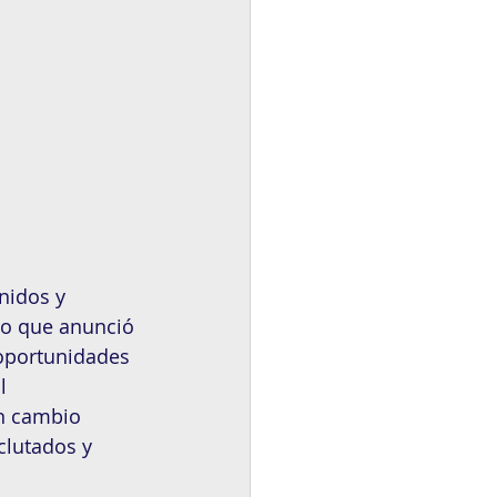
nidos y 
so que anunció 
oportunidades 
l 
n cambio 
clutados y 