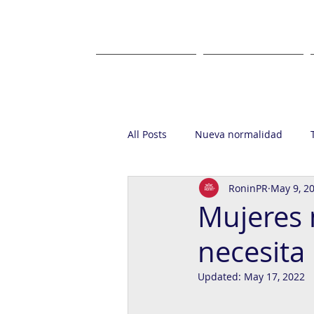
HOME
ABOUT US
All Posts
Nueva normalidad
RoninPR
May 9, 2
Startup
Casa Ronin
Gr
Mujeres 
necesita
Updated:
May 17, 2022