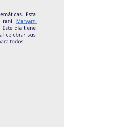
máticas. Esta 
iraní 
Maryam 
 Este día tiene 
l celebrar sus 
para todos.