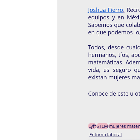
Joshua Fierro
,
 Recr
equipos y en Méxic
Sabemos que colabo
en que podemos log
Todos, desde cualq
hermanos, tíos, abu
matemáticas. Ademá
vida, es seguro q
existan mujeres ma
Conoce de este u o
Lyft
STEM
mujeres matem
Entorno laboral