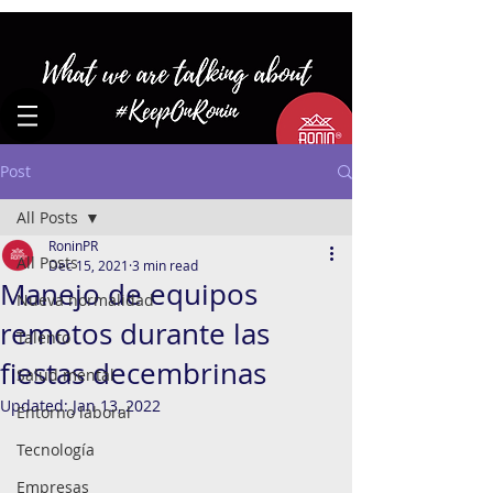
Post
All Posts
RoninPR
All Posts
Dec 15, 2021
3 min read
Manejo de equipos
Nueva normalidad
remotos durante las
Talento
fiestas decembrinas
Salud mental
Updated:
Jan 13, 2022
Entorno laboral
Tecnología
Empresas