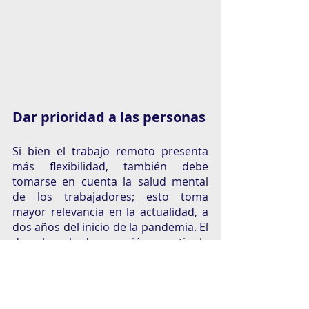
Dar prioridad a las personas
Si bien el trabajo remoto presenta 
más flexibilidad, también debe 
tomarse en cuenta la salud mental 
de los trabajadores; esto toma 
mayor relevancia en la actualidad, a 
dos años del inicio de la pandemia. El 
derecho a la desconexión se estipula 
en la más reciente reforma a la Ley 
Federal de Trabajo, en la que el 
Senado de la República
 aprobó un 
proyecto para establecer el derecho 