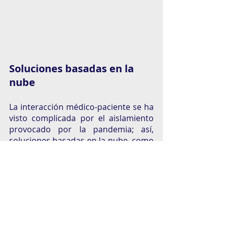
Soluciones basadas en la 
nube 
La interacción médico-paciente se ha 
visto complicada por el aislamiento 
provocado por la pandemia; así, 
soluciones basadas en la nube, como 
el envío de diagnósticos vía remota, 
podrían facilitar la prevención de 
enfermedades que, si se detectan a 
tiempo podrían salvar vidas. El reto 
es inmenso, pero cada paso que 
empresas del sector salud como Eva 
dan para acercar la tecnología y la 