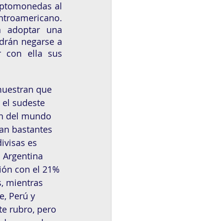
iptomonedas al 
ntroamericano. 
 adoptar una 
drán negarse a 
con ella sus 
muestran que 
 el sudeste 
ón del mundo 
an bastantes 
ivisas es 
 Argentina 
ión con el 21% 
, mientras 
e, Perú y 
te rubro, pero 