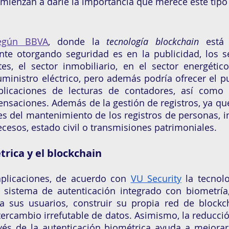
mienzan a darle la importancia que merece este tip
egún BBVA
, donde la 
tecnología blockchain
 está 
nte otorgando seguridad es en la publicidad, los s
tes, el sector inmobiliario, en el sector energético
ministro eléctrico, pero además podría ofrecer el pu
aplicaciones de lecturas de contadores, así como 
nsaciones. Además de la gestión de registros, ya que
s del mantenimiento de los registros de personas, in
cesos, estado civil o transmisiones patrimoniales.
rica y el blockchain 
plicaciones, de acuerdo con 
VU Security
 la tecnolo
sistema de autenticación integrado con biometría,
a sus usuarios, construir su propia red de blockch
tercambio irrefutable de datos. Asimismo, la reducción
vés de la autenticación biométrica ayuda a mejorar 