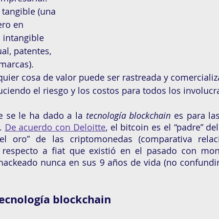
 tangible (una 
ero en 
o intangible 
al, patentes, 
marcas). 
uier cosa de valor puede ser rastreada y comerciali
uciendo el riesgo y los costos para todos los involucr
e se le ha dado a la 
tecnología blockchain
 es para la
. 
De acuerdo con Deloitte
, el bitcoin es el “padre” de
l oro” de las criptomonedas (comparativa relac
respecto a fiat que existió en el pasado con moned
 hackeado nunca en sus 9 años de vida (no confundir
 tecnología blockchain 