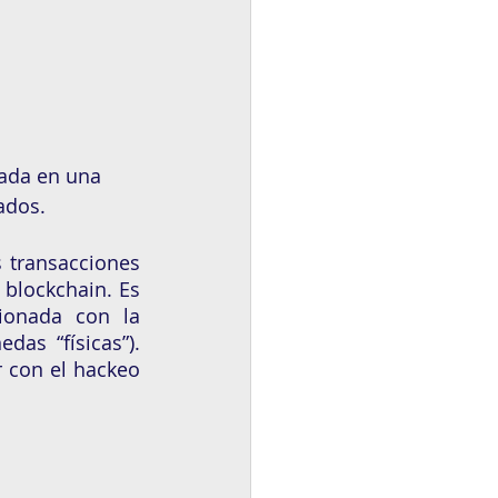
zada en una 
ados.
s transacciones 
l blockchain. Es 
ionada con la 
as “físicas”). 
 con el hackeo 