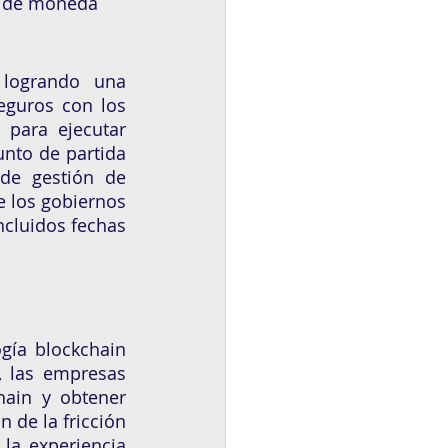
o de moneda 
logrando una 
eguros con los 
 para ejecutar 
nto de partida 
de gestión de 
 los gobiernos 
cluidos fechas 
gía blockchain 
 las empresas 
ain y obtener 
 de la fricción 
la experiencia 