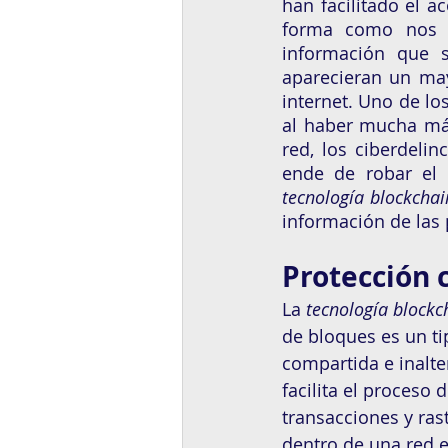
han facilitado el a
forma como nos r
información que s
aparecieran un ma
internet. Uno de lo
al haber mucha más
red, los ciberdeli
tecnología blockchai
información de las 
Protección 
La 
tecnología blockc
de bloques es un ti
compartida e inalte
facilita el proceso d
transacciones y rast
dentro de una red e