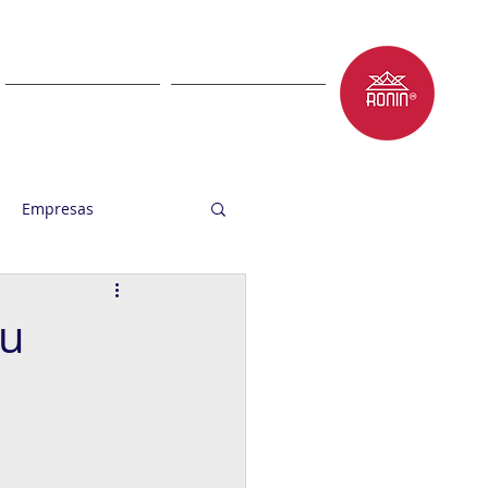
LET'S TALK
BLOG
Empresas
su