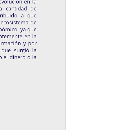
volución en la 
 cantidad de 
ribuido a que 
ecosistema de 
nómico, ya que 
temente en la 
ormación y por 
ende de robar el patrimonio de millones de personas. Es por eso que surgió la 
 el dinero o la 