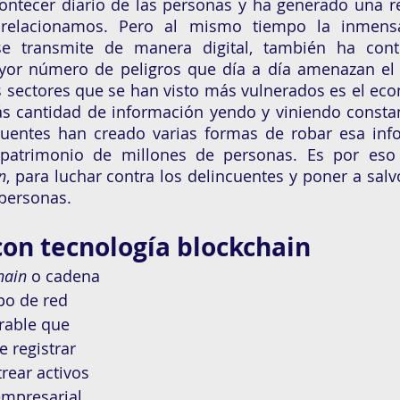
contecer diario de las personas y ha generado una re
elacionamos. Pero al mismo tiempo la inmensa
e transmite de manera digital, también ha cont
yor número de peligros que día a día amenazan el 
s sectores que se han visto más vulnerados es el eco
 cantidad de información yendo y viniendo constan
ncuentes han creado varias formas de robar esa inf
n
, para luchar contra los delincuentes y poner a salvo
personas. 
con tecnología blockchain 
hain
 o cadena 
po de red 
rable que 
e registrar 
rear activos 
mpresarial. 