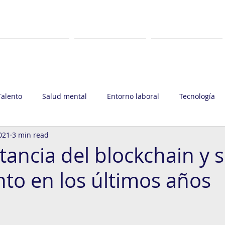
WHAT
WHERE
CLIENTS
Talento
Salud mental
Entorno laboral
Tecnología
021
3 min read
upo Ronin
tancia del blockchain y 
nto en los últimos años