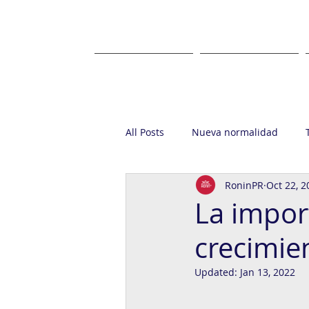
HOME
ABOUT US
All Posts
Nueva normalidad
RoninPR
Oct 22, 2
Startup
Casa Ronin
Gr
La impor
crecimie
Updated:
Jan 13, 2022