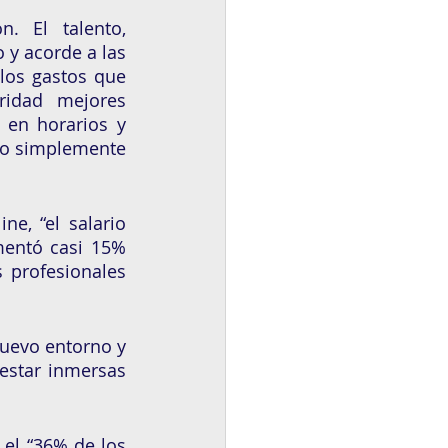
 El talento, 
y acorde a las 
los gastos que 
idad mejores 
en horarios y 
 o simplemente 
ine, “el salario 
entó casi 15% 
 profesionales 
uevo entorno y 
estar inmersas 
el “36% de los 