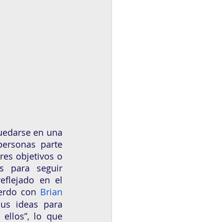
uedarse en una 
ersonas parte 
es objetivos o 
 para seguir 
flejado en el 
erdo con 
Brian 
us ideas para 
llos”, lo que 