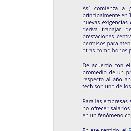
Así comienza a ge
principalmente en T
nuevas exigencias 
deriva trabajar d
prestaciones centr
permisos para atend
otras como bonos pa
De acuerdo con el 
promedio de un pr
respecto al año an
tech son uno de lo
Para las empresas s
no ofrecer salarios
en un fenómeno com
En ese sentido, el 
R