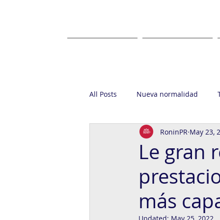
HOME
ABOUT US
All Posts
Nueva normalidad
RoninPR
May 23, 
Startup
Casa Ronin
Gr
Le gran r
prestaci
más capa
Updated:
May 25, 2022