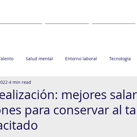
WHAT
WHERE
CLIENTS
Talento
Salud mental
Entorno laboral
Tecnología
2022
4 min read
upo Ronin
ealización: mejores salar
ones para conservar al ta
citado