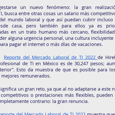
starse un nuevo fenómeno: la gran realización.
I, busca entre otras cosas un salario más competitivo 
del mundo laboral y que así puedan cubrir incluso 
esde casa, pero también para ellos ya es prior
adas en un trato humano más cercano, flexibilidad 
er alguna urgencia personal, una cultura incluyente
ra pagar el internet o más días de vacaciones. 
​ 
Reporte del Mercado Laboral de TI 2022 
de Hirel
ofesional de TI en México es de 30,247 pesos; aum
terior”. Esto da muestra de que es posible para los
s mejores remunerados. 
ignifica un gran reto, ya que al no adaptarse a este n
 competitivos o prestaciones más flexibles, pueden 
pletamente contrario: la gran renuncia. 
eporte del Mercado Laboral de TI 2022
muestra que 