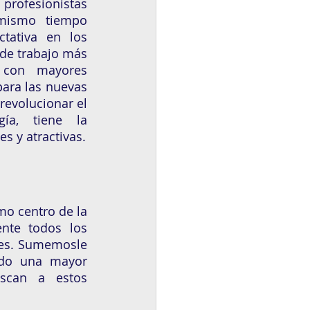
rofesionistas 
mismo tiempo 
ctativa en los 
 de trabajo más 
 con mayores 
para las nuevas 
evolucionar el 
a, tiene la 
posibilidad de exigir mejores remuneraciones o prestaciones más flexibles y atractivas. 
o centro de la 
nte todos los 
nes. Sumemosle 
ndo una mayor 
scan a estos 