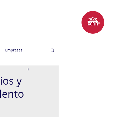
LET'S TALK
BLOG
Empresas
ios y
lento