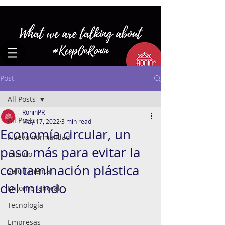
Post
All Posts
RoninPR
All Posts
May 17, 2022
3 min read
Economía circular, un
Nueva normalidad
paso más para evitar la
Talento
contaminación plástica
Salud mental
del mundo
Entorno laboral
Tecnología
Empresas