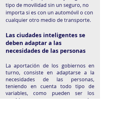
tipo de movilidad sin un seguro, no 
importa si es con un automóvil o con 
cualquier otro medio de transporte. 
Las ciudades inteligentes se 
deben adaptar a las 
necesidades de las personas
La aportación de los gobiernos en 
turno, consiste en adaptarse a la 
necesidades de las personas, 
teniendo en cuenta todo tipo de 
variables, como pueden ser los 
cambios que se generan por los 
avances tecnológicos, o las 
transformaciones sociales que 
ocurren eventualmente. Teniendo en 
cuenta eso, las insurtech como 
miituo deben ofrecer los mejores 