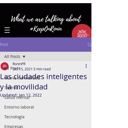
Post
All Posts
RoninPR
All Posts
Oct 15, 2021
3 min read
Las ciudades inteligentes
Nueva normalidad
y la movilidad
Talento
Updated:
Jan 12, 2022
Salud mental
Entorno laboral
Tecnología
Empresas