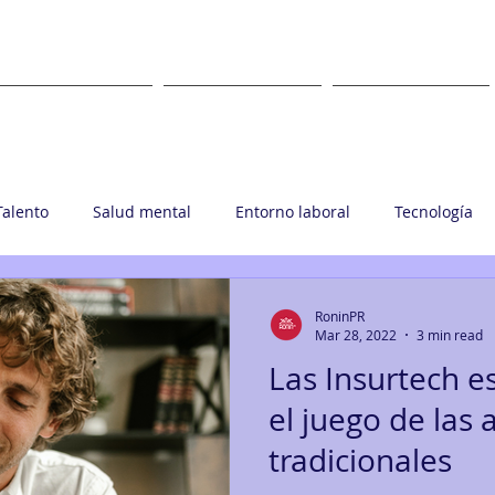
WHAT
WHERE
CLIENTS
Talento
Salud mental
Entorno laboral
Tecnología
upo Ronin
RoninPR
Mar 28, 2022
3 min read
Las Insurtech 
el juego de las
tradicionales