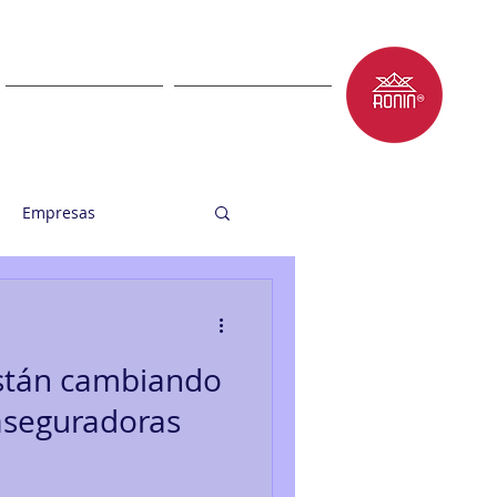
LET'S TALK
BLOG
Empresas
están cambiando
 aseguradoras