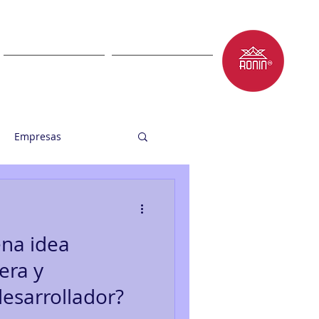
LET'S TALK
BLOG
Empresas
ena idea
era y
desarrollador?