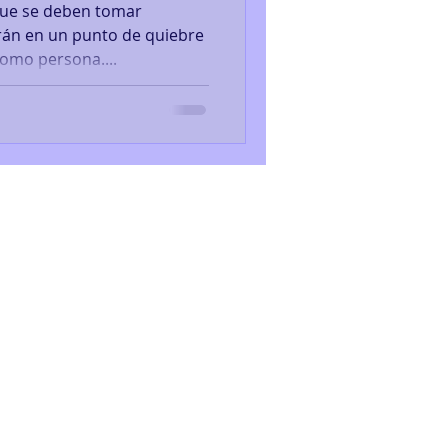
que se deben tomar
rán en un punto de quiebre
como persona....