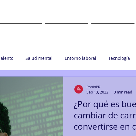
WHAT
WHERE
CLIENTS
Talento
Salud mental
Entorno laboral
Tecnología
upo Ronin
RoninPR
Sep 13, 2022
3 min read
¿Por qué es bu
cambiar de carr
convertirse en 