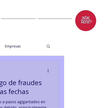
LET'S TALK
BLOG
Empresas
sgo de fraudes
as fechas
 a pasos agigantados en
os debido, principalmente,