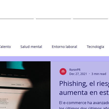
WHAT
WHERE
CLIENTS
Talento
Salud mental
Entorno laboral
Tecnología
upo Ronin
RoninPR
Dec 27, 2021
3 min read
Phishing, el rie
aumenta en est
El e-commerce ha avanzado
los últimos dos últimos añ