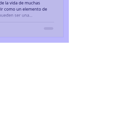
de la vida de muchas
vir como un elemento de
ueden ser una...