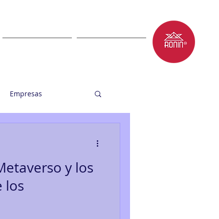
LET'S TALK
BLOG
Empresas
etaverso y los
 los