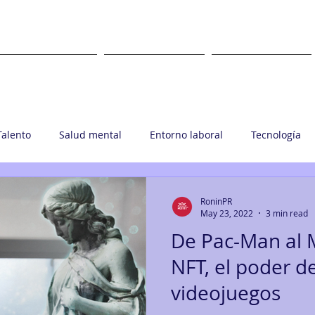
WHAT
WHERE
CLIENTS
Talento
Salud mental
Entorno laboral
Tecnología
upo Ronin
RoninPR
May 23, 2022
3 min read
De Pac-Man al M
NFT, el poder de
videojuegos