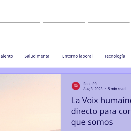
WHAT
WHERE
CLIENTS
Talento
Salud mental
Entorno laboral
Tecnología
upo Ronin
RoninPR
Aug 3, 2023
5 min read
La Voix humain
directo para con
que somos