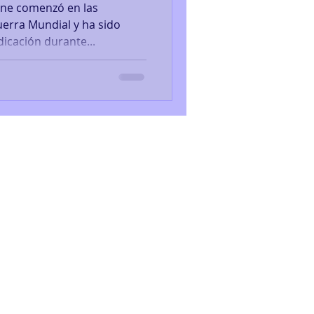
ine comenzó en las
uerra Mundial y ha sido
icación durante...