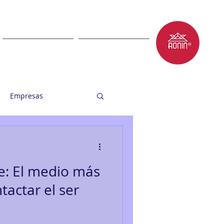
LET'S TALK
BLOG
Empresas
e: El medio más
tactar el ser