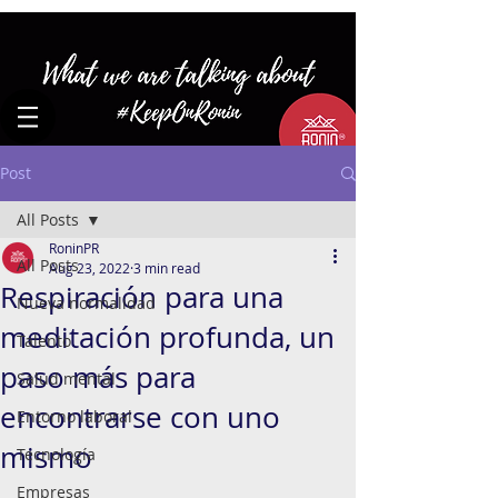
Post
All Posts
RoninPR
All Posts
Aug 23, 2022
3 min read
Respiración para una
Nueva normalidad
meditación profunda, un
Talento
paso más para
Salud mental
encontrarse con uno
Entorno laboral
mismo
Tecnología
Empresas