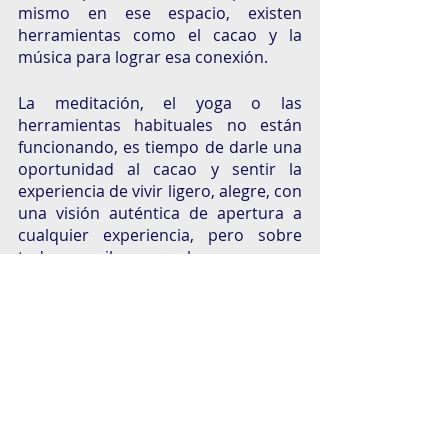
mismo en ese espacio, existen 
herramientas como el cacao y la 
música para lograr esa conexión. 
La meditación, el yoga o las 
herramientas habituales no están 
funcionando, es tiempo de darle una 
oportunidad al cacao y sentir la 
experiencia de vivir ligero, alegre, con 
una visión auténtica de apertura a 
cualquier experiencia, pero sobre 
todo para vibrar con el amor.
¿Quiénes son Canta Colibrí?
Canta Colibrí es una  agrupación 
invita a las personas a dejar de lado 
el ego que siempre quiere saber todo 
y que no se convierta en un limitante 
para vivir cualquier experiencia y 