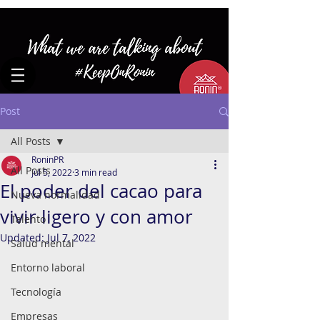
Post
All Posts
RoninPR
All Posts
Jul 5, 2022
3 min read
El poder del cacao para
Nueva normalidad
vivir ligero y con amor
Talento
Updated:
Jul 7, 2022
Salud mental
Entorno laboral
Tecnología
Empresas