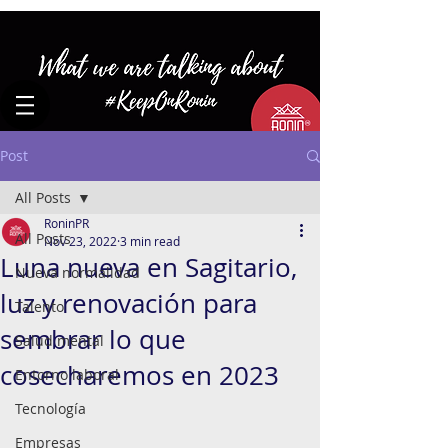
Post
All Posts
RoninPR
All Posts
Nov 23, 2022
3 min read
Luna nueva en Sagitario,
Nueva normalidad
luz y renovación para
Talento
sembrar lo que
Salud mental
cosecharemos en 2023
Entorno laboral
Tecnología
Empresas