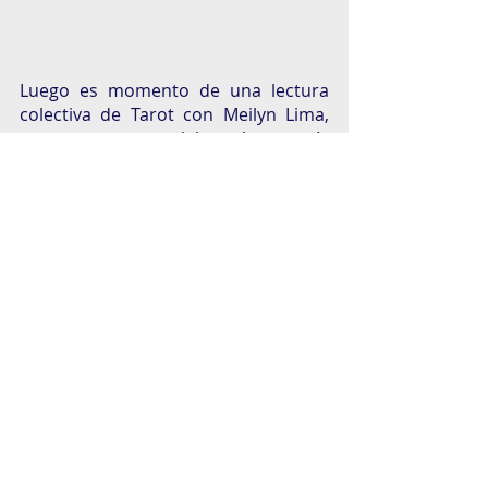
Luego es momento de una lectura 
colectiva de Tarot con Meilyn Lima, 
para poner en palabras la energía 
que estaremos moviendo al cierre 
del año. Para cerrar la ceremonia, 
Johana armonizará a todos los 
asistentes con una Integración a 
través de los cuarzos. 
“La astrología te ayuda a aprovechar 
la energía disponible. Cuando es luna 
nueva, la energía está disponible 
para sembrar, es un momento en el 
puedes tener mucha introspección y 
conciencia de qué cosas de verdad 
hay en tu corazón y que se verán 
manifestadas en periodos de seis 