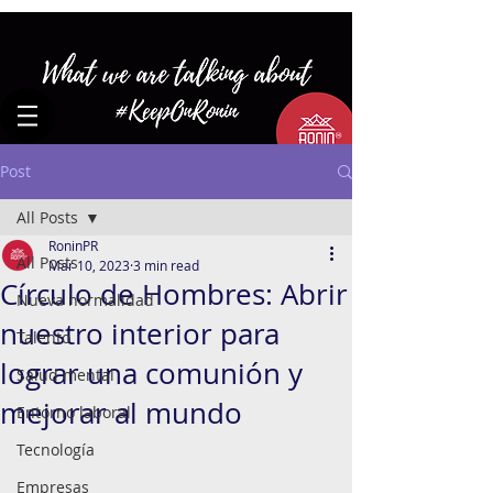
Post
All Posts
RoninPR
All Posts
Mar 10, 2023
3 min read
Círculo de Hombres: Abrir
Nueva normalidad
nuestro interior para
Talento
lograr una comunión y
Salud mental
mejorar al mundo
Entorno laboral
Tecnología
Empresas