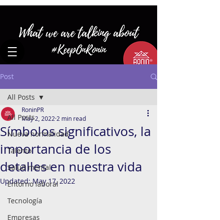
Post
All Posts
RoninPR
All Posts
May 2, 2022
2 min read
Símbolos significativos, la
Nueva normalidad
importancia de los
Talento
detalles en nuestra vida
Salud mental
Updated:
May 17, 2022
Entorno laboral
Tecnología
Empresas