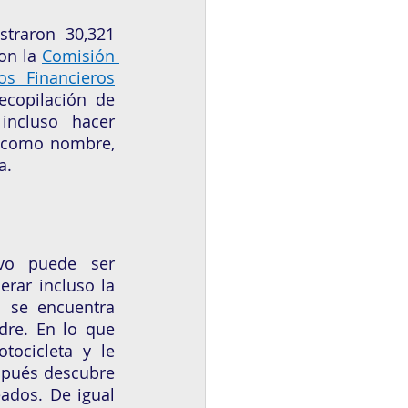
traron 30,321 
on la 
Comisión 
os Financieros
ecopilación de 
ncluso hacer 
 como nombre, 
a.
vo puede ser 
rar incluso la 
 se encuentra 
re. En lo que 
ocicleta y le 
pués descubre 
dos. De igual 