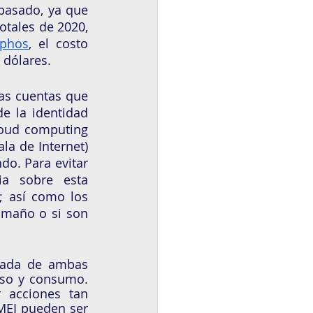
pasado, ya que 
tales de 2020, 
phos
, el costo 
 dólares.
las cuentas que 
 la identidad 
loud computing 
la de Internet) 
o. Para evitar 
a sobre esta 
 así como los 
amaño o si son 
sada de ambas 
uso y consumo. 
 acciones tan 
MEI pueden ser 