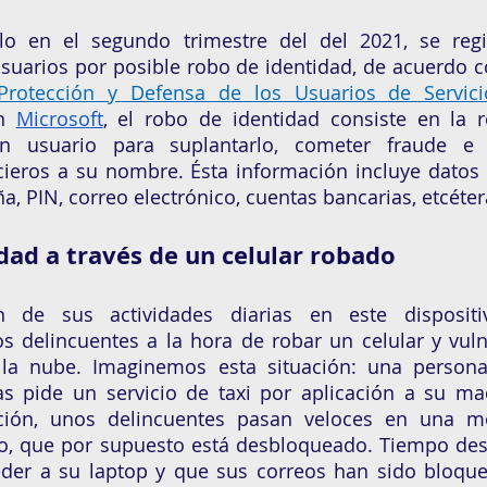
lo en el segundo trimestre del del 2021, se regis
suarios por posible robo de identidad, de acuerdo c
Protección y Defensa de los Usuarios de Servici
n 
Microsoft
, el robo de identidad consiste en la r
n usuario para suplantarlo, cometer fraude e i
ieros a su nombre. Ésta información incluye datos
a, PIN, correo electrónico, cuentas bancarias, etcéter
dad a través de un celular robado 
n de sus actividades diarias en este dispositi
 delincuentes a la hora de robar un celular y vulne
 la nube. Imaginemos esta situación: una persona
 pide un servicio de taxi por aplicación a su mad
ación, unos delincuentes pasan veloces en una mot
to, que por supuesto está desbloqueado. Tiempo des
er a su laptop y que sus correos han sido bloquea