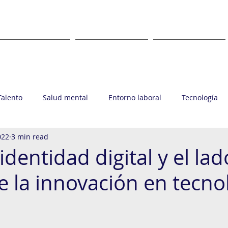
WHAT
WHERE
CLIENTS
Talento
Salud mental
Entorno laboral
Tecnología
022
3 min read
upo Ronin
dentidad digital y el lad
e la innovación en tecno