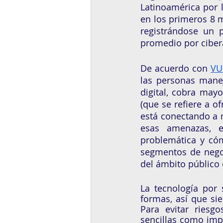
Latinoamérica por l
en los primeros 8 m
registrándose un 
promedio por cibera
De acuerdo con 
VU
las personas manej
digital, cobra may
(que se refiere a of
está conectando a 
esas amenazas, e
problemática y cóm
segmentos de negoc
del ámbito público 
La tecnología por
formas, así que si
Para evitar riesg
sencillas como imp