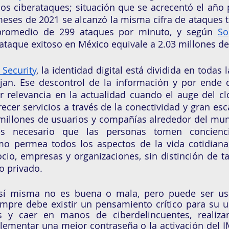
os ciberataques; situación que se acrecentó el año 
eses de 2021 se alcanzó la misma cifra de ataques to
promedio de 299 ataques por minuto, y según 
So
taque exitoso en México equivale a 2.03 millones de
 Security
, la identidad digital está dividida en todas 
an. Ese descontrol de la información y por ende de
or relevancia en la actualidad cuando el auge del c
recer servicios a través de la conectividad y gran esca
millones de usuarios y compañías alrededor del mund
s necesario que las personas tomen concienci
o permea todos los aspectos de la vida cotidiana;
io, empresas y organizaciones, sin distinción de t
o privado. 
 sí misma no es buena o mala, pero puede ser u
empre debe existir un pensamiento crítico para su 
os y caer en manos de ciberdelincuentes, realizar
lementar una mejor contraseña o la activación del I