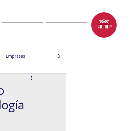
LET'S TALK
BLOG
Empresas
o
logía