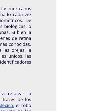
 los mexicanos 
omado cada vez 
iométricos. De 
 biológicas, o 
nas. Si bien la 
enes de retina 
más conocidas. 
las orejas, la 
es únicos, las 
entificadores 
 reforzar la 
través de los 
México
, el robo 