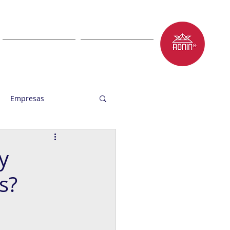
LET'S TALK
BLOG
Empresas
y
s?