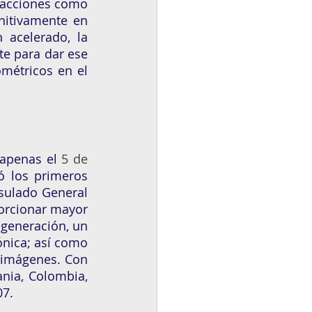
 acciones como 
itivamente en 
acelerado, la 
e para dar ese 
étricos en el 
 apenas el
 5 de 
ó los primeros 
sulado General 
orcionar mayor 
generación, un 
nica; así como 
 imágenes. Con 
ia, Colombia, 
7. 