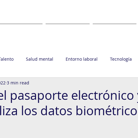
WHAT
WHERE
CLIENTS
Talento
Salud mental
Entorno laboral
Tecnología
022
3 min read
upo Ronin
el pasaporte electrónico 
liza los datos biométrico