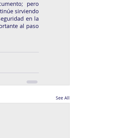
umento; pero 
inúe sirviendo 
guridad en la 
rtante al paso 
See All