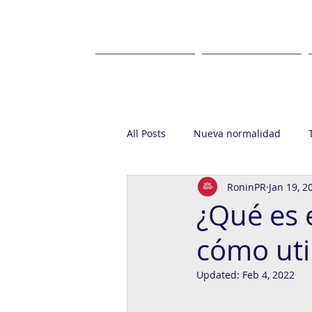
HOME
ABOUT US
All Posts
Nueva normalidad
RoninPR
Jan 19, 2
Startup
Casa Ronin
Gr
¿Qué es 
cómo uti
Updated:
Feb 4, 2022