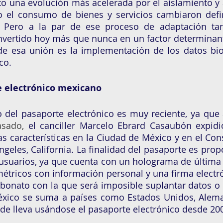
to una evolución más acelerada por el aislamiento y
o el consumo de bienes y servicios cambiaron defin
Pero a la par de ese proceso de adaptación tan 
nvertido hoy más que nunca en un factor determinant
e esa unión es la implementación de los datos biom
co. 
e electrónico mexicano 
o del pasaporte electrónico es muy reciente, ya que
asado, 
el canciller Marcelo Ebrard Casaubón expidi
s características en la Ciudad de México y en el Con
geles, California. La finalidad del pasaporte es prop
usuarios, ya que cuenta con un holograma de última 
étricos con información personal y una firma electró
rbonato con la que será imposible suplantar datos o
éxico se suma a países como Estados Unidos, Aleman
de lleva usándose el pasaporte electrónico desde 200