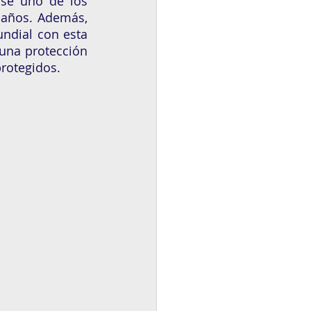
se uno de los 
años. Además, 
ndial con esta 
una protección 
rotegidos. 