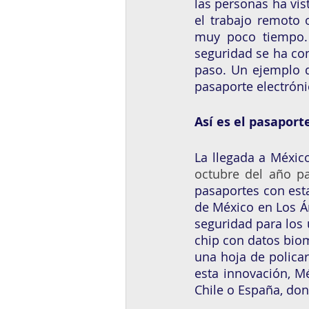
las personas ha vis
el trabajo remoto 
muy poco tiempo. 
seguridad se ha co
paso. Un ejemplo d
pasaporte electróni
Así es el pasaport
La llegada a Méxic
octubre del año p
pasaportes con esta
de México en Los Án
seguridad para los 
chip con datos biom
una hoja de polica
esta innovación, M
Chile o España, don