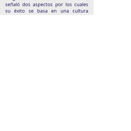
señaló dos aspectos por los cuales 
su éxito se basa en una cultura 
organizacional centrada en los 
colaboradores. 
Trabajar con el equipo muy bien 
y estar feliz. El equipo debe de 
estar sano, emocionado por el 
problema que están resolviendo.
Abiertos en la comunicación. 
Siempre tener canales muy 
abiertos de comunicación y muy 
propositivos.
El equipo de Clara entiende que lo 
remoto hoy es un tema de nicho y 
que implica para las empresas una 
tarea de generar más opciones, 
cuando menos híbridas y remotas. 
Ese cambio que seguirá en constante 
evolución, requiere cambiar el 
paradigma y centrar la cultura 