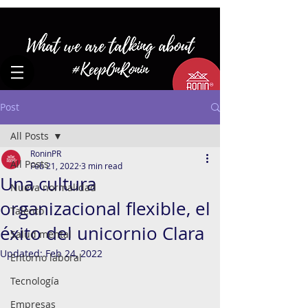
Post
All Posts
RoninPR
All Posts
Feb 21, 2022
3 min read
Una cultura
Nueva normalidad
organizacional flexible, el
Talento
éxito del unicornio Clara
Salud mental
Updated:
Feb 24, 2022
Entorno laboral
Tecnología
Empresas