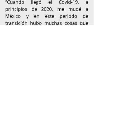
“Cuando llegó el Covid-19, a 
principios de 2020, me mudé a 
México y en este periodo de 
transición hubo muchas cosas que 
comencé a cuestionarme, por 
ejemplo el tema de salud mental. En 
este cuestionamiento empecé a usar 
herramientas que me ayudaron a 
encontrar mi camino, no a perseguir 
algo que no era mío, a sentirme 
plena conectada, alineada”, nos 
platica Estefanía. 
Su viaje la llevó a Puerto Escondido, 
un santuario de espiritualidad y 
conexión con la tierra. Allí encontró a 
una mentora que la introdujo al 
Designio Humano, una herramienta 
que se convirtió en la luminaria que 