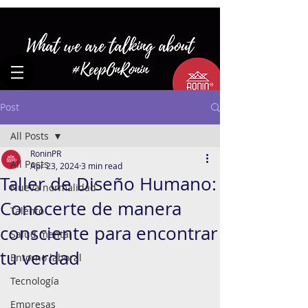
Post
All Posts
RoninPR
All Posts
Apr 23, 2024
3 min read
Taller de Diseño Humano:
Nueva normalidad
Conocerte de manera
Talento
consciente para encontrar
Salud mental
tu verdad
Entorno laboral
Tecnología
Empresas