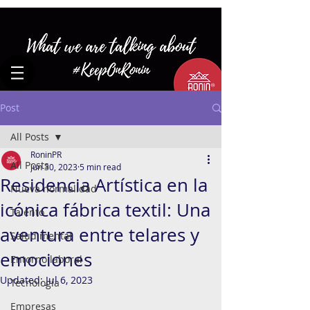
Post
All Posts
RoninPR
All Posts
Jun 30, 2023
5 min read
Residencia Artística en la
Nueva normalidad
icónica fábrica textil: Una
Talento
aventura entre telares y
Salud mental
emociones
Entorno laboral
Updated:
Jul 6, 2023
Tecnología
Empresas