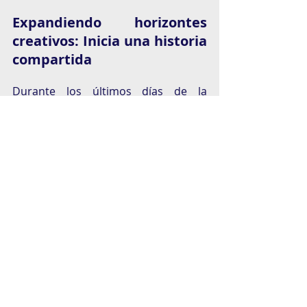
Expandiendo horizontes 
creativos: Inicia una historia 
compartida
Durante los últimos días de la 
Residencia Artística la creatividad 
comienza a canalizarse en formas 
inesperadas para las artistas: “La 
narración es la tercera etapa de mi 
proceso creativo. Escribo una 
historia llamada ‘Somos energía’, un 
cuento infantil ilustrado para adultos 
que habla sobre la conexión, la 
evolución y de dónde venimos. Esta 
es el reflejo de una historia personal, 
sobre una evolución de mí misma, mi 
arte, el universo y la Antigua Fábrica. 
A partir de esa historia hice 2 piezas 
de arte muy grandes que perfilan la 