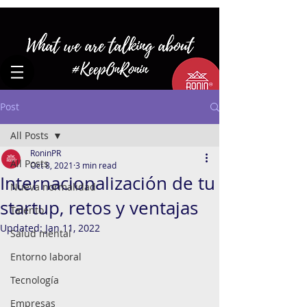
Post
All Posts
RoninPR
All Posts
Oct 8, 2021
3 min read
Internacionalización de tu
Nueva normalidad
startup, retos y ventajas
Talento
Updated:
Jan 11, 2022
Salud mental
Entorno laboral
Tecnología
Empresas