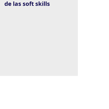
de las soft skills
Ambos consideran muy en el fondo, 
que lo importante es tener una 
persona disciplinada y con actitud 
de aprender porque tiene que 
hacerlo constantemente. 
‘Life long 