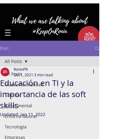
Post
All Posts
RoninPR
All Posts
Oct 1, 2021
3 min read
Educación en TI y la
Nueva normalidad
importancia de las soft
Talento
skills
Salud mental
Updated:
Jan 11, 2022
Entorno laboral
Tecnología
Empresas