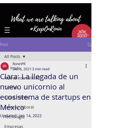
Post
All Posts
RoninPR
All Posts
Dec 6, 2021
3 min read
Clara: La llegada de un
Nueva normalidad
nuevo unicornio al
Talento
ecosistema de startups en
Salud mental
México
Entorno laboral
Updated:
Jan 14, 2022
Tecnología
Empresas