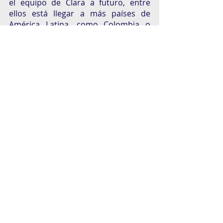
el equipo de Clara a futuro, entre 
ellos está llegar a más países de 
América Latina, como Colombia o 
Chile. Pero por el momento, el 
equipo busca centrarse en los 
clientes que operan en México y 
Brasil y seguir trabajando como lo 
han venido haciendo hasta ahora, 
con el foco en sus clientes. Clara se 
suma a los demás seres mitológicos 
que están cambiando el juego de los 
negocios en México como Kavak y, el 
más reciente, Bitso. Esta nueva 
aventura apenas comienza y los 
pilares son sumamente importantes: 
Su trabajo en equipo y sus ganas de 
mantenerse innovando y 
revolucionando siguen intactas. 
Ahora la vista está fija en 2022, en el 
sector de la tecnología y en su deseo 
de apoyar más que nunca la 