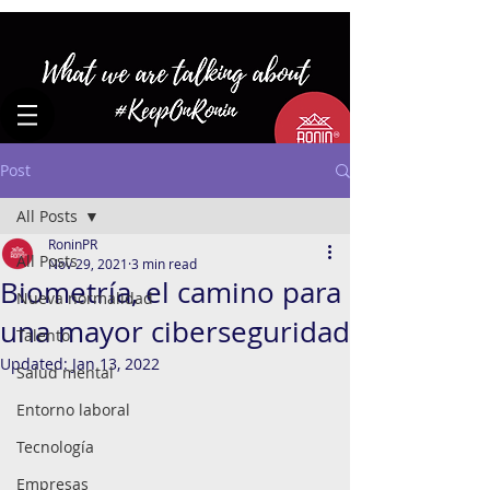
Post
All Posts
RoninPR
All Posts
Nov 29, 2021
3 min read
Biometría, el camino para
Nueva normalidad
una mayor ciberseguridad
Talento
Updated:
Jan 13, 2022
Salud mental
Entorno laboral
Tecnología
Empresas