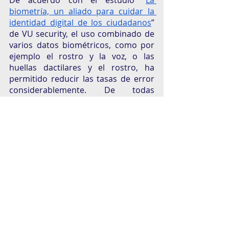
biometría, un aliado para cuidar la 
identidad digital de los ciudadanos
” 
de VU security, el uso combinado de 
varios datos biométricos, como por 
ejemplo el rostro y la voz, o las 
huellas dactilares y el rostro, ha 
permitido reducir las tasas de error 
considerablemente. De todas 
maneras, esa confiabilidad depende 
de que las herramientas de 
adquisición y los algoritmos estén 
configurados con las mejores 
tecnologías y por expertos en la 
industria.
En el ciberespacio, la protección 
contra la usurpación de identidad, el 
robo de datos o incluso de recursos 
informáticos lleva años siendo un 
tema a discusión en el ámbito de la 